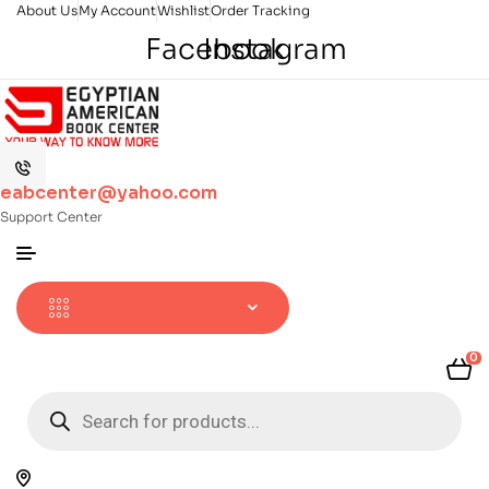
About Us
My Account
Wishlist
Order Tracking
Facebook
Instagram
eabcenter@yahoo.com
Support Center
0
Products
search