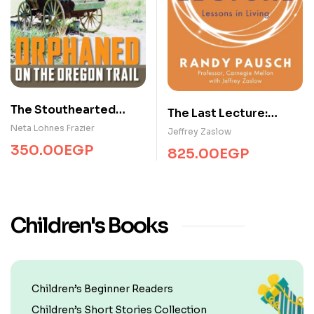
The Stouthearted
The Last Lecture:
Seven Orphaned on
Lessons in Living
Neta Lohnes Frazier
Jeffrey Zaslow
the Oregon Trail
350.00
EGP
825.00
EGP
Children's Books
Children’s Beginner Readers
Children’s Short Stories Collection