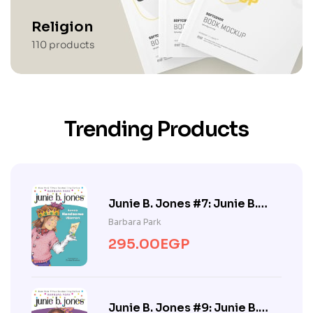
Religion
110
products
Trending Products
Junie B. Jones #7: Junie B.
Jones Loves Handsome
Barbara Park
Warren
295.00
EGP
Junie B. Jones #9: Junie B.