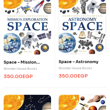
Space – Astronomy
Space – Mission
Exploration
Wonder House Books
Wonder House Books
350.00
EGP
350.00
EGP