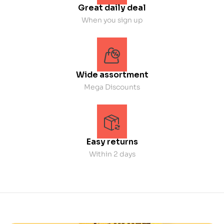
Great daily deal
When you sign up
Wide assortment
Mega Discounts
Easy returns
Within 2 days