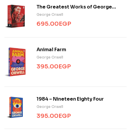
The Greatest Works of George
Orwell
George Orwell
695.00
EGP
Animal Farm
George Orwell
395.00
EGP
1984 – Nineteen Eighty Four
George Orwell
395.00
EGP