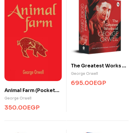
The Greatest Works of
George Orwell
George Orwell
695.00
EGP
Animal Farm (Pocket
Classic)
George Orwell
350.00
EGP