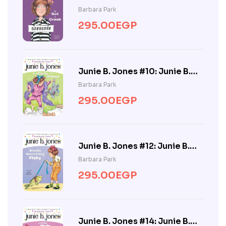
Jones Is Not a Crook
Barbara Park
295.00
EGP
Junie B. Jones #10: Junie B.
Jones Is a Party Animal
Barbara Park
295.00
EGP
Junie B. Jones #12: Junie B.
Jones Smells Something
Barbara Park
Fishy
295.00
EGP
Junie B. Jones #14: Junie B.