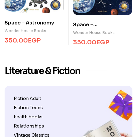
Space – Astronomy
Space –
Wonder House Books
Constellations
Wonder House Books
350.00
EGP
350.00
EGP
Literature & Fiction
Fiction Adult
Fiction Teens
health books
Relationships
Vintage Classics