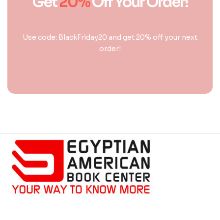
Get
20%
Off Your Order!
Use code: BlackFriday20 and get 20% off your next
order!