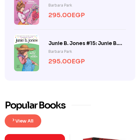
Jones and the Mushy Gushy
Barbara Park
Valentime
295.00
EGP
Junie B. Jones #15: Junie B.
Jones Has a Peep in Her
Barbara Park
Pocket
295.00
EGP
Popular Books
View All