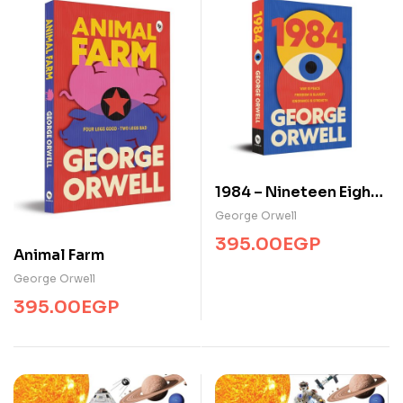
1984 – Nineteen Eighty
Four
George Orwell
395.00
EGP
Animal Farm
George Orwell
395.00
EGP